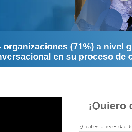
organizaciones (71%) a nivel glo
onversacional en su proceso de 
¡Quiero 
¿Cuál es la necesidad de