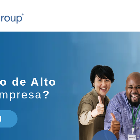
o de Alto
empresa
?
!