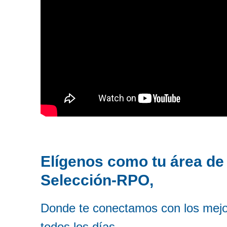
Elígenos como tu área de
Selección-RPO,
Donde te conectamos con los mejo
todos los días.